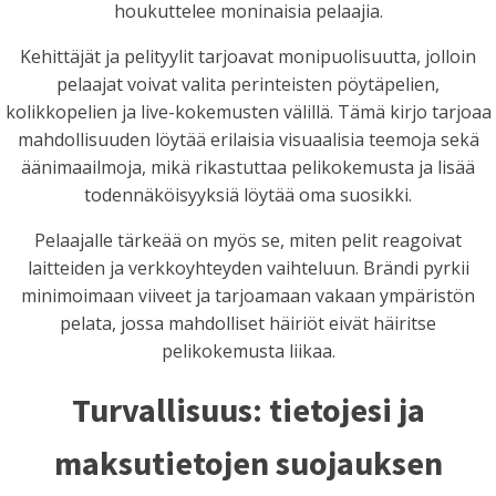
houkuttelee moninaisia pelaajia.
Kehittäjät ja pelityylit tarjoavat monipuolisuutta, jolloin
pelaajat voivat valita perinteisten pöytäpelien,
kolikkopelien ja live-kokemusten välillä. Tämä kirjo tarjoaa
mahdollisuuden löytää erilaisia visuaalisia teemoja sekä
äänimaailmoja, mikä rikastuttaa pelikokemusta ja lisää
todennäköisyyksiä löytää oma suosikki.
Pelaajalle tärkeää on myös se, miten pelit reagoivat
laitteiden ja verkkoyhteyden vaihteluun. Brändi pyrkii
minimoimaan viiveet ja tarjoamaan vakaan ympäristön
pelata, jossa mahdolliset häiriöt eivät häiritse
pelikokemusta liikaa.
Turvallisuus: tietojesi ja
maksutietojen suojauksen