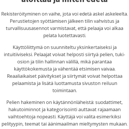
Rekisteröityminen on vaihe, jota voi edetä askel askeleelta.
Perustietojen syöttämisen jälkeen tilin vahvistus ja
turvallisuusasennot varmistavat, että pelaaja voi alkaa
pelata luotettavasti.
Käyttöliittymä on suunniteltu yksinkertaiseksi ja
intuitiiviseksi. Pelaajat voivat helposti siirtyä pelien, tuki-
osion ja tilin hallinnan välillä, mikä parantaa
käyttökokemusta ja vähentää etsimisen vaivaa.
Reaaliaikaiset päivitykset ja siirtymät voivat helpottaa
pelaamista ja lisätä luottamusta sivuston reiluun
toimintaan.
Pelien hakeminen on käytännönläheistä: suodattimet,
hakutoiminnot ja kategorisointi auttavat rajaamaan
vaihtoehtoja nopeasti. Käyttäjä voi valita esimerkiksi
pelityypin, teemat tai äänimaailman mieltymysten mukaan.