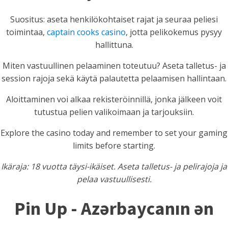
Suositus: aseta henkilökohtaiset rajat ja seuraa peliesi
toimintaa,
captain cooks casino
, jotta pelikokemus pysyy
hallittuna.
Miten vastuullinen pelaaminen toteutuu? Aseta talletus- ja
session rajoja sekä käytä palautetta pelaamisen hallintaan.
Aloittaminen voi alkaa rekisteröinnillä, jonka jälkeen voit
tutustua pelien valikoimaan ja tarjouksiin.
Explore the casino today and remember to set your gaming
limits before starting.
Ikäraja: 18 vuotta täysi-ikäiset. Aseta talletus- ja pelirajoja ja
pelaa vastuullisesti.
Pin Up - Azərbaycanın ən