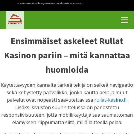
For Business Enquiries Call Today at 1800-313-3437 or Whatsapp at +91 91934 44145
Ensimmäiset askeleet Rullat
Kasinon pariin – mitä kannattaa
huomioida
Käytettävyyden kannalta tärkeä tekijä on selkeä navigaatio
sekä kehystetty päävalikko, jonka kautta pelit ja muut
palvelut ovat nopeasti saavutettavissa
rullat-kasino.fi
.
Lisäksi sivuston suunnittelussa on panostettu
responsiivisuuteen, jotta mobiilikäyttäjä saa saumattoman
elämyksen riippumatta siitä, millä laitteella pelaa.