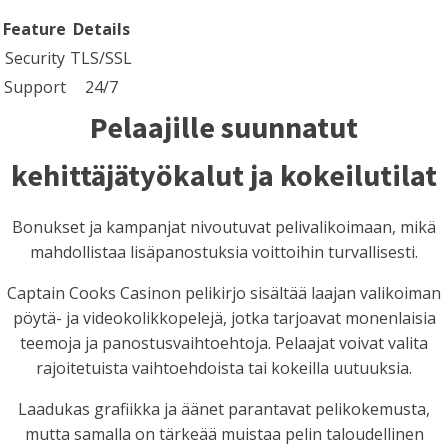
Feature
Details
Security
TLS/SSL
Support
24/7
Pelaajille suunnatut
kehittäjätyökalut ja kokeilutilat
Bonukset ja kampanjat nivoutuvat pelivalikoimaan, mikä
mahdollistaa lisäpanostuksia voittoihin turvallisesti.
Captain Cooks Casinon pelikirjo sisältää laajan valikoiman
pöytä- ja videokolikkopelejä, jotka tarjoavat monenlaisia
teemoja ja panostusvaihtoehtoja. Pelaajat voivat valita
rajoitetuista vaihtoehdoista tai kokeilla uutuuksia.
Laadukas grafiikka ja äänet parantavat pelikokemusta,
mutta samalla on tärkeää muistaa pelin taloudellinen