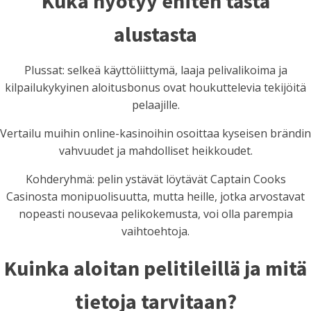
Kuka hyötyy eniten tästä
alustasta
Plussat: selkeä käyttöliittymä, laaja pelivalikoima ja
kilpailukykyinen aloitusbonus ovat houkuttelevia tekijöitä
pelaajille.
Vertailu muihin online-kasinoihin osoittaa kyseisen brändin
vahvuudet ja mahdolliset heikkoudet.
Kohderyhmä: pelin ystävät löytävät Captain Cooks
Casinosta monipuolisuutta, mutta heille, jotka arvostavat
nopeasti nousevaa pelikokemusta, voi olla parempia
vaihtoehtoja.
Kuinka aloitan pelitileillä ja mitä
tietoja tarvitaan?