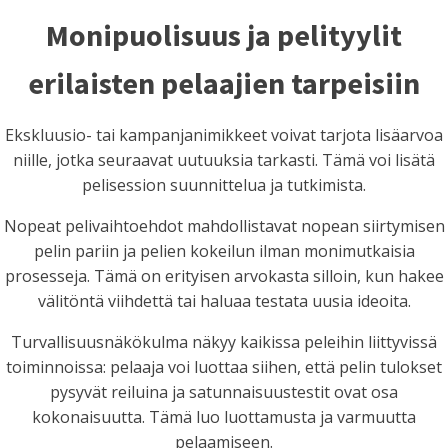
Monipuolisuus ja pelityylit
erilaisten pelaajien tarpeisiin
Ekskluusio- tai kampanjanimikkeet voivat tarjota lisäarvoa
niille, jotka seuraavat uutuuksia tarkasti. Tämä voi lisätä
pelisession suunnittelua ja tutkimista.
Nopeat pelivaihtoehdot mahdollistavat nopean siirtymisen
pelin pariin ja pelien kokeilun ilman monimutkaisia
prosesseja. Tämä on erityisen arvokasta silloin, kun hakee
välitöntä viihdettä tai haluaa testata uusia ideoita.
Turvallisuusnäkökulma näkyy kaikissa peleihin liittyvissä
toiminnoissa: pelaaja voi luottaa siihen, että pelin tulokset
pysyvät reiluina ja satunnaisuustestit ovat osa
kokonaisuutta. Tämä luo luottamusta ja varmuutta
pelaamiseen.