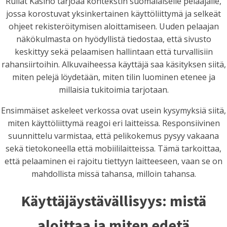
Rullat Kasino tarjoaa kontekstin suomalaiselle pelaajalle,
jossa korostuvat yksinkertainen käyttöliittymä ja selkeät
ohjeet rekisteröitymisen aloittamiseen. Uuden pelaajan
näkökulmasta on hyödyllistä tiedostaa, että sivusto
keskittyy sekä pelaamisen hallintaan että turvallisiin
rahansiirtoihin. Alkuvaiheessa käyttäjä saa käsityksen siitä,
miten pelejä löydetään, miten tilin luominen etenee ja
millaisia tukitoimia tarjotaan.
Ensimmäiset askeleet verkossa ovat usein kysymyksiä siitä,
miten käyttöliittymä reagoi eri laitteissa. Responsiivinen
suunnittelu varmistaa, että pelikokemus pysyy vakaana
sekä tietokoneella että mobiililaitteissa. Tämä tarkoittaa,
että pelaaminen ei rajoitu tiettyyn laitteeseen, vaan se on
mahdollista missä tahansa, milloin tahansa.
Käyttäjäystävällisyys: mistä
aloittaa ja miten edetä