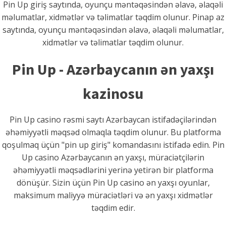
Pin Up giriş saytında, oyunçu məntəqəsindən əlavə, əlaqəli
məlumatlar, xidmətlər və təlimatlar təqdim olunur. Pinap az
saytında, oyunçu məntəqəsindən əlavə, əlaqəli məlumatlar,
xidmətlər və təlimatlar təqdim olunur.
Pin Up - Azərbaycanın ən yaxşı
kazinosu
Pin Up casino rəsmi saytı Azərbaycan istifadəçilərindən
əhəmiyyətli məqsəd olmaqla təqdim olunur. Bu platforma
qoşulmaq üçün "pin up giriş" komandasını istifadə edin. Pin
Up casino Azərbaycanın ən yaxşı, müraciətçilərin
əhəmiyyətli məqsədlərini yerinə yetirən bir platforma
dönüşür. Sizin üçün Pin Up casino ən yaxşı oyunlar,
maksimum maliyyə müraciətləri və ən yaxşı xidmətlər
təqdim edir.