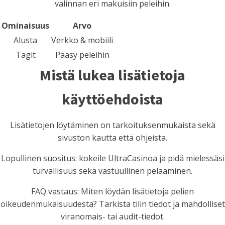
valinnan eri makuisiin peleihin.
Ominaisuus
Arvo
Alusta
Verkko & mobiili
Tägit
Pääsy peleihin
Mistä lukea lisätietoja
käyttöehdoista
Lisätietojen löytäminen on tarkoituksenmukaista sekä
sivuston kautta että ohjeista.
Lopullinen suositus: kokeile UltraCasinoa ja pidä mielessäsi
turvallisuus sekä vastuullinen pelaaminen.
FAQ vastaus: Miten löydän lisätietoja pelien
oikeudenmukaisuudesta? Tarkista tilin tiedot ja mahdolliset
viranomais- tai audit-tiedot.