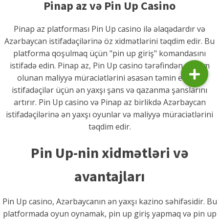
Pinap az və Pin Up Casino
Pinap az platforması Pin Up casino ilə əlaqədardır və
Azərbaycan istifadəçilərinə öz xidmətlərini təqdim edir. Bu
platforma qoşulmaq üçün "pin up giriş" komandasını
istifadə edin. Pinap az, Pin Up casino tərəfindən təqdim
olunan maliyyə müraciətlərini əsasən təmin edir və
istifadəçilər üçün ən yaxşı şans və qazanma şanslarını
artırır. Pin Up casino və Pinap az birlikdə Azərbaycan
istifadəçilərinə ən yaxşı oyunlar və maliyyə müraciətlərini
təqdim edir.
Pin Up-nin xidmətləri və
avantajları
Pin Up casino, Azərbaycanın ən yaxşı kazino səhifəsidir. Bu
platformada oyun oynamak, pin up giriş yapmaq və pin up