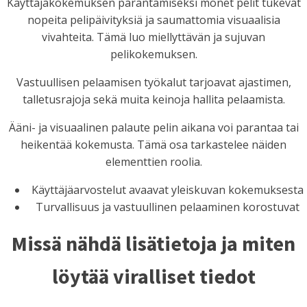
Käyttäjäkokemuksen parantamiseksi monet pelit tukevat
nopeita pelipäivityksiä ja saumattomia visuaalisia
vivahteita. Tämä luo miellyttävän ja sujuvan
pelikokemuksen.
Vastuullisen pelaamisen työkalut tarjoavat ajastimen,
talletusrajoja sekä muita keinoja hallita pelaamista.
Ääni- ja visuaalinen palaute pelin aikana voi parantaa tai
heikentää kokemusta. Tämä osa tarkastelee näiden
elementtien roolia.
Käyttäjäarvostelut avaavat yleiskuvan kokemuksesta
Turvallisuus ja vastuullinen pelaaminen korostuvat
Missä nähdä lisätietoja ja miten
löytää viralliset tiedot