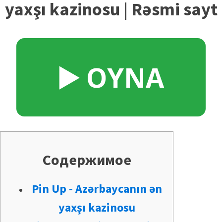
yaxşı kazinosu | Rəsmi sayt
▶️ OYNA
Содержимое
Pin Up - Azərbaycanın ən
yaxşı kazinosu