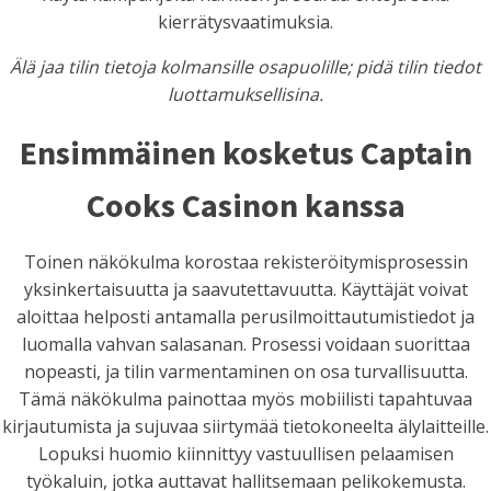
kierrätysvaatimuksia.
Älä jaa tilin tietoja kolmansille osapuolille; pidä tilin tiedot
luottamuksellisina.
Ensimmäinen kosketus Captain
Cooks Casinon kanssa
Toinen näkökulma korostaa rekisteröitymisprosessin
yksinkertaisuutta ja saavutettavuutta. Käyttäjät voivat
aloittaa helposti antamalla perusilmoittautumistiedot ja
luomalla vahvan salasanan. Prosessi voidaan suorittaa
nopeasti, ja tilin varmentaminen on osa turvallisuutta.
Tämä näkökulma painottaa myös mobiilisti tapahtuvaa
kirjautumista ja sujuvaa siirtymää tietokoneelta älylaitteille.
Lopuksi huomio kiinnittyy vastuullisen pelaamisen
työkaluin, jotka auttavat hallitsemaan pelikokemusta.