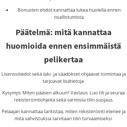
Bonusten ehdot kannattaa lukea huolella ennen
osallistumista.
Päätelmä: mitä kannattaa
huomioida ennen ensimmäistä
pelikertaa
Lisenssitiedot sekä laki- ja säädökset ohjaavat toimintaa ja
tarjoavat lisätietoja.
Kysymys: Miten pääsen alkuun? Vastaus: Luo tili ja seuraa
rekisteröintiohjeita sekä varmista tilin suojaus.
Pelaajan kannattaa tarkistaa, miten rekisteröinti etenee ja
mitä vahvistuksia tarvitaan tilin turvaamiseksi.