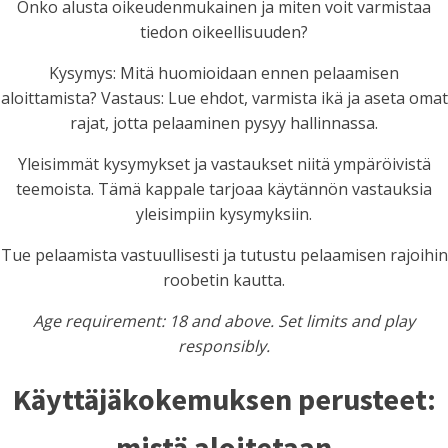
Onko alusta oikeudenmukainen ja miten voit varmistaa
tiedon oikeellisuuden?
Kysymys: Mitä huomioidaan ennen pelaamisen
aloittamista? Vastaus: Lue ehdot, varmista ikä ja aseta omat
rajat, jotta pelaaminen pysyy hallinnassa.
Yleisimmät kysymykset ja vastaukset niitä ympäröivistä
teemoista. Tämä kappale tarjoaa käytännön vastauksia
yleisimpiin kysymyksiin.
Tue pelaamista vastuullisesti ja tutustu pelaamisen rajoihin
roobetin kautta.
Age requirement: 18 and above. Set limits and play
responsibly.
Käyttäjäkokemuksen perusteet:
mistä aloitetaan